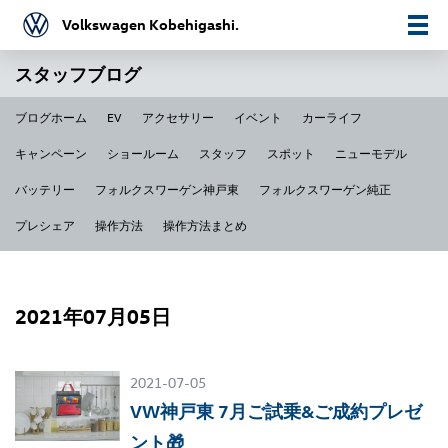
Volkswagen Kobehigashi.
スタッフブログ
ブログホーム
EV
アクセサリー
イベント
カーライフ
キャンペーン
ショールーム
スタッフ
スポット
ニューモデル
バッテリー
フォルクスワーゲン神戸東
フォルクスワーゲン純正
プレシェア
操作方法
操作方法まとめ
2021年07月05日
2021-07-05
VW神戸東 7月ご試乗&ご成約プレゼ
ント🎁