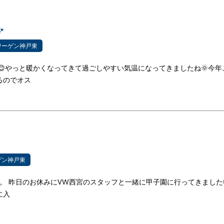
✨
ワーゲン神戸東
😊やっと暖かくなってきて過ごしやすい気温になってきましたね🌞今年
るのでオス
ゲン神戸東
。 昨日のお休みにVW西宮のスタッフと一緒に甲子園に行ってきました
に入