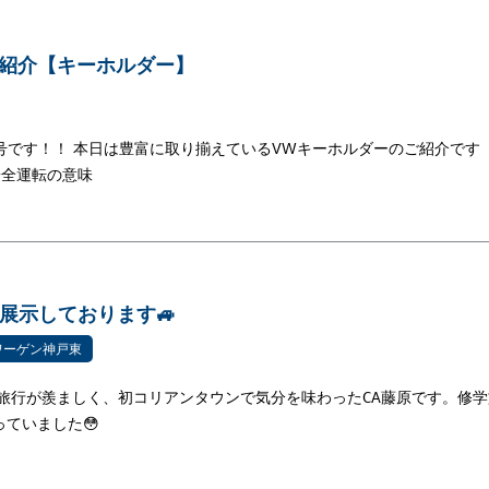
ご紹介【キーホルダー】
原2号です！！ 本日は豊富に取り揃えているVWキーホルダーのご紹介です
安全運転の意味
line展示しております🚙
ワーゲン神戸東
旅行が羨ましく、初コリアンタウンで気分を味わったCA藤原です。修学
ていました😳