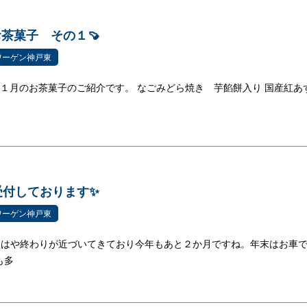
お茶菓子 その１🍠
ワーゲン神戸東
１月のお茶菓子のご紹介です。 なごみどら焼き 芋餡餅入り 国産紅あ
受付しております✨
ワーゲン神戸東
月もはや終わりが近づいてきており今年もあと２か月ですね。年末はお車
も多